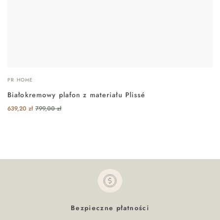
PR HOME
AL
Białokremowy plafon z materiału Plissé
B
639,20
zł
799,00
zł
59
Bezpieczne płatności