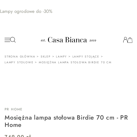
Lampy ogrodowe do -30%
>
>
>
>
STRONA GŁÓWNA
SKLEP
LAMPY
LAMPY STOJĄCE
>
LAMPY STOŁOWE
MOSIĘŻNA LAMPA STOŁOWA BIRDIE 70 CM
PR HOME
Mosiężna lampa stołowa Birdie 70 cm - PR
Home
749,00
zł