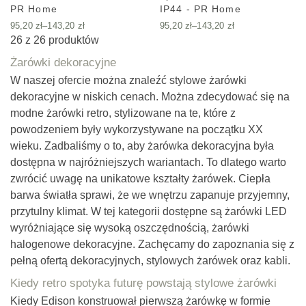
PR Home
IP44 - PR Home
95,20
zł
–
143,20
zł
95,20
zł
–
143,20
zł
26 z 26 produktów
Żarówki dekoracyjne
W naszej ofercie można znaleźć stylowe żarówki
dekoracyjne w niskich cenach. Można zdecydować się na
modne żarówki retro, stylizowane na te, które z
powodzeniem były wykorzystywane na początku XX
wieku. Zadbaliśmy o to, aby żarówka dekoracyjna była
dostępna w najróżniejszych wariantach. To dlatego warto
zwrócić uwagę na unikatowe kształty żarówek. Ciepła
barwa światła sprawi, że we wnętrzu zapanuje przyjemny,
przytulny klimat. W tej kategorii dostępne są żarówki LED
wyróżniające się wysoką oszczędnością, żarówki
halogenowe dekoracyjne. Zachęcamy do zapoznania się z
pełną ofertą dekoracyjnych, stylowych żarówek oraz kabli.
Kiedy retro spotyka futurę powstają stylowe żarówki
Kiedy Edison konstruował pierwszą żarówkę w formie