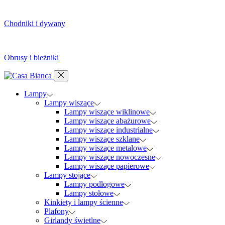
Chodniki i dywany
Obrusy i bieżniki
Lampy
Lampy wiszące
Lampy wiszące wiklinowe
Lampy wiszące abażurowe
Lampy wiszące industrialne
Lampy wiszące szklane
Lampy wiszące metalowe
Lampy wiszące nowoczesne
Lampy wiszące papierowe
Lampy stojące
Lampy podłogowe
Lampy stołowe
Kinkiety i lampy ścienne
Plafony
Girlandy świetlne