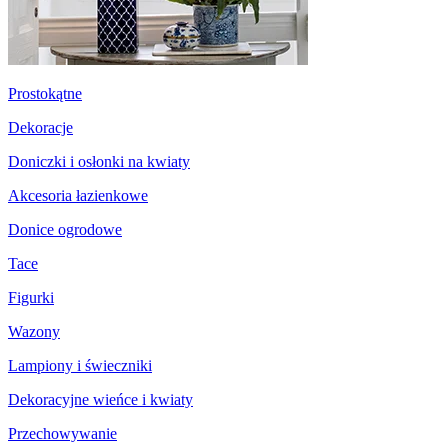
Prostokątne
Dekoracje
Doniczki i osłonki na kwiaty
Akcesoria łazienkowe
Donice ogrodowe
Tace
Figurki
Wazony
Lampiony i świeczniki
Dekoracyjne wieńce i kwiaty
Przechowywanie