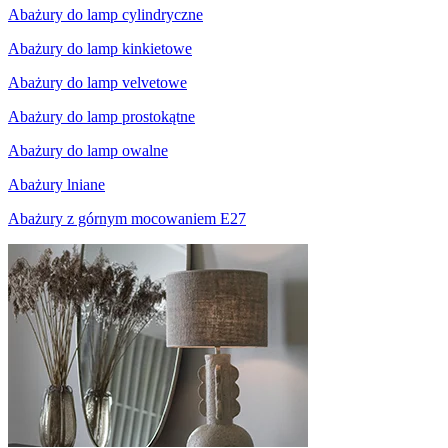
Abażury do lamp cylindryczne
Abażury do lamp kinkietowe
Abażury do lamp velvetowe
Abażury do lamp prostokątne
Abażury do lamp owalne
Abażury lniane
Abażury z górnym mocowaniem E27